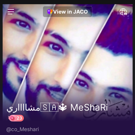
View in JACO
مشااااري🇸🇦🔱 MeShaRi
@co_Meshari