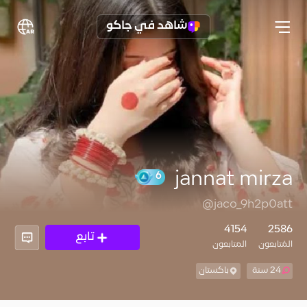
شاهد في جاكو
jannat mirza
@jaco_9h2p0att
6
4154
2586
تابع
المُتابعون
المتابعون
24 سنة
باكستان