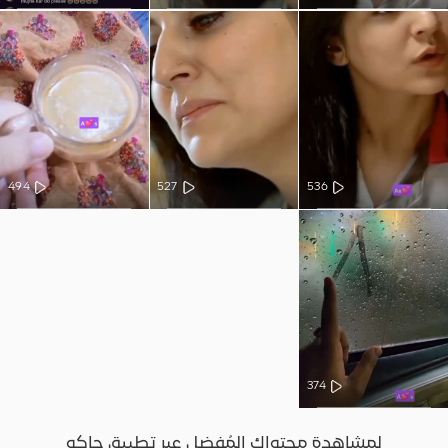
494
527
536
374
لمشاهدة محتواك المُفضل عبر تطبيق جاكو