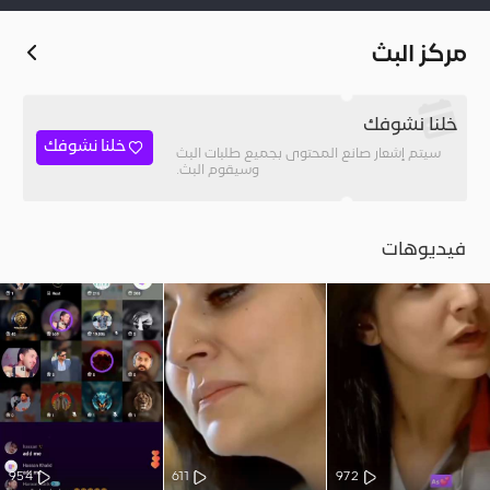
مركز البث
خلنا نشوفك
خلنا نشوفك
سيتم إشعار صانع المحتوى بجميع طلبات البث
وسيقوم البث.
فيديوهات
954
611
972