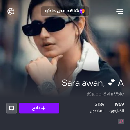
شاهد في جاكو
Sara awan, 💕 A
@jaco_8vhr95le
3189
1969
تابع
المُتابعون
المتابعون