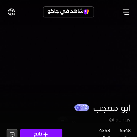
شاهد في جاكو
ابو معجب
@jachgy
12
4358
6548
تابع