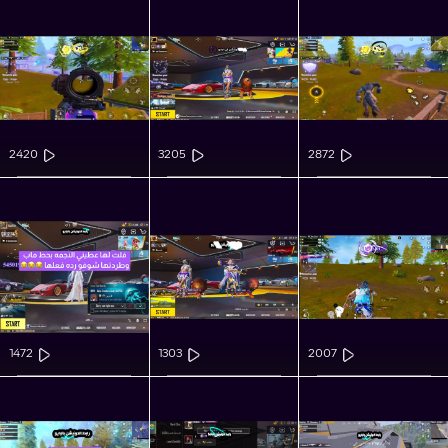
2420
3205
2872
1472
1303
2007