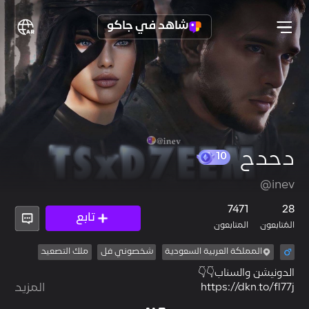
شاهد في جاكو
دحدح
10
@inev
7471
28
تابع
المُتابعون
المتابعون
المملكة العربية السعودية
شخصوني فل
ملك التصعيد
https://dkn.to/fl77j
المزيد