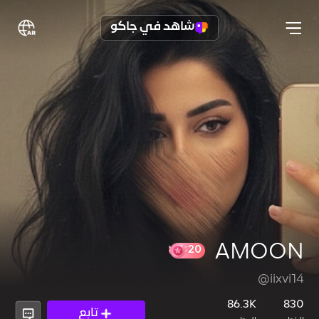
شاهد في جاكو
AMOON
@iixvi14
20
86.3K
830
تابع