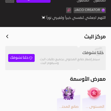
المُتابعون
المتابعون
JACO CREATOR
‏اللهم اجعلني لنفسي خيراً ولغيري نوراً 💓
مركز البث
خلنا نشوفك
خلنا نشوفك
سيتم إشعار صانع المحتوى بجميع طلبات البث
وسيقوم البث.
معرض الأوسمة
المستوى 20
صانع المحتوى