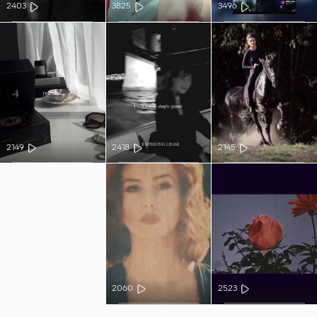
2403
3825
3496
2149
2418
2145
2060
2523