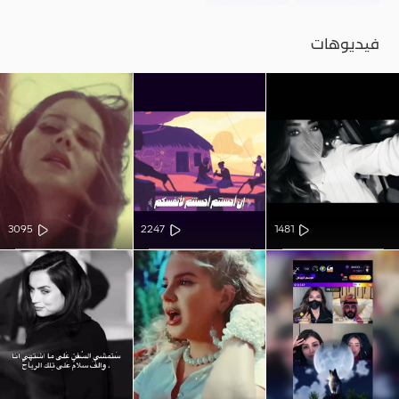
فيديوهات
3095
2247
1481