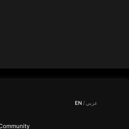
 Entertainment, filters , Audio , effects , guests , donation,مساحة,صوت,ترفيه,العاب,هدايا,بث مباشر ,تحديات,مباشر,جاكو,موسيقى,دعم بث
EN
/
عربي
Community