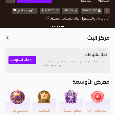
المُتابعون
المتابعون
Snapchat
TikTok
March 16☀️
ذكرى مولديّ♥️
أنا نادرهّ ، والحصول عليا يتطلب مُعجزه🤍.
مركز البث
خلنا نشوفك
خلنا نشوفك
سيتم إشعار صانع المحتوى بجميع طلبات البث
وسيقوم البث.
معرض الأوسمة
المستوى 31
صانع المحتوى
الداعم
مشجع رياضي