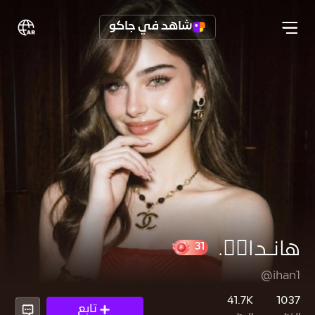
شاهد في جاكو
هآنـدا🐦‍🔥.
@ihan1
31
41.7K
1037
تابع