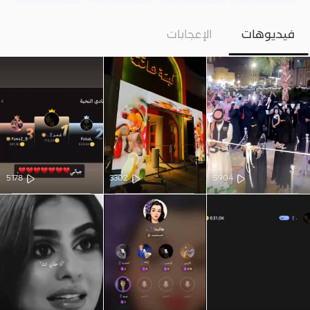
فيديوهات
الإعجابات
5178
3302
5904