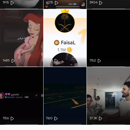
1915
4215
3904
1485
1593
1762
1156
1160
37.3K