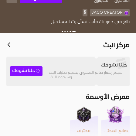
المُتابعون
المتابعون
🎖️
JACO CREATOR
بالغ في دعواتك فأنت تسأل ربّ المستحيل.
مركز البث
خلنا نشوفك
خلنا نشوفك
سيتم إشعار صانع المحتوى بجميع طلبات البث
وسيقوم البث.
معرض الأوسمة
صانع المحتوى
محترف