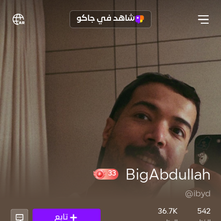
شاهد في جاكو
BigAbdullah
@ibyd
33
36.7K
542
تابع