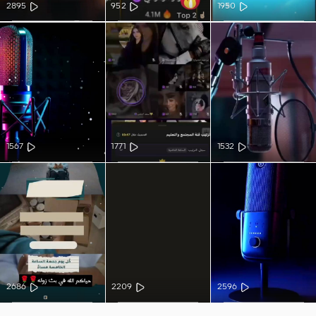
2895
952
1950
1567
1771
1532
2686
2209
2596