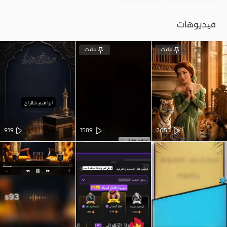
فيديوهات
مثبت
مثبت
919
1589
2058