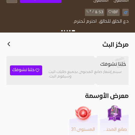
المُتابعون
المتابعون
IBF🤍
S3 &‏ 𓆩 ⁷ 𓆪
دع الخلق للخالق. احترم تُحترم.
مركز البث
خلنا نشوفك
خلنا نشوفك
سيتم إشعار صانع المحتوى بجميع طلبات البث
وسيقوم البث.
معرض الأوسمة
صانع المحتوى
المستوى 31