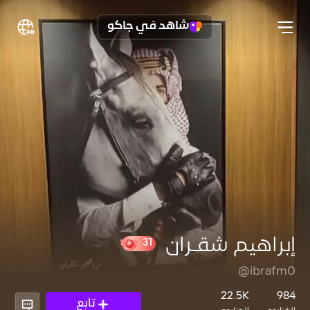
شاهد في جاكو
إبراهيم شقـران
@ibrafm0
31
22.5K
984
تابع