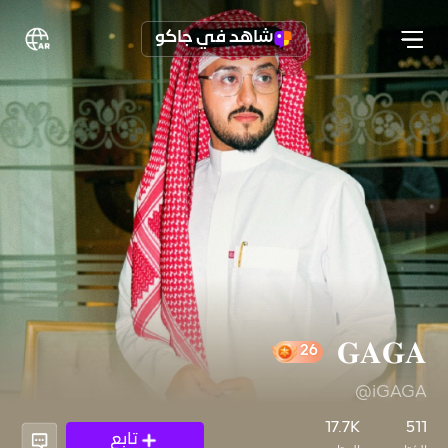
شاهد في جاكو
𝐆𝐀𝐆𝐀
@iGAGA
26
17.7K
511
تابع