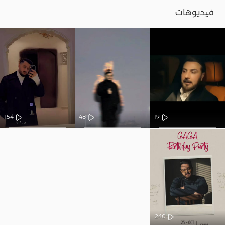
فيديوهات
154
48
19
240