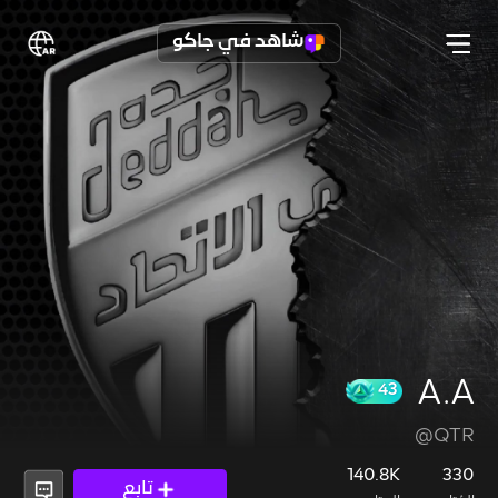
شاهد في جاكو
A.A
@QTR
43
140.8K
330
تابع