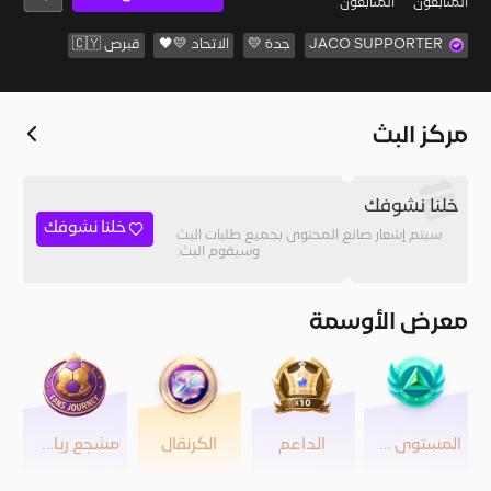
المُتابعون
المتابعون
JACO SUPPORTER
جدة 💛
الاتحاد 💛🖤
قبرص 🇨🇾
مركز البث
خلنا نشوفك
خلنا نشوفك
سيتم إشعار صانع المحتوى بجميع طلبات البث
وسيقوم البث.
معرض الأوسمة
المستوى 43
الداعم
الكرنڤال
مشجع رياضي