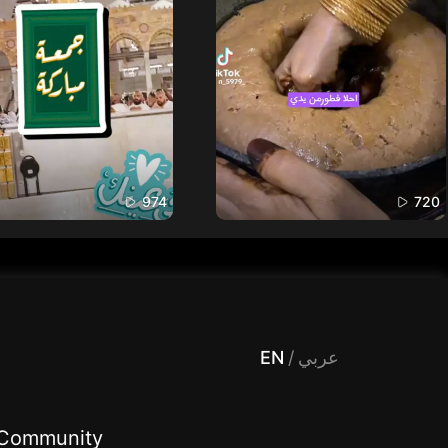
974
720
 Entertainment, filters , Audio , effects , guests , donation,مساحة,صوت,ترفيه,العاب,هدايا,بث مباشر ,تحديات,مباشر,جاكو,موسيقى,دعم بث
EN
/
عربي
Community