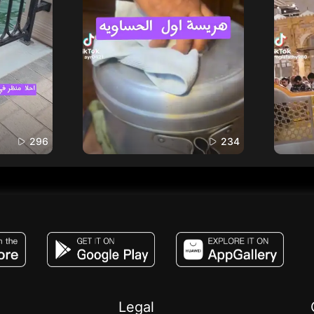
296
234
JACO, Live, PK, Live Streaming, Gift, Game,
Legal