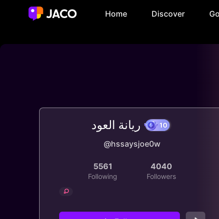
Home
Discover
Go
ريانة العود
@hssaysjoe0w
10
5561
4040
Following
Followers