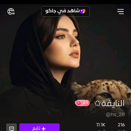
شاهد في جاكو
النايفة✩
@hs_28
20
11.1K
216
تابع