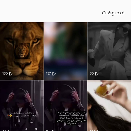
فيديوهات
130
137
30