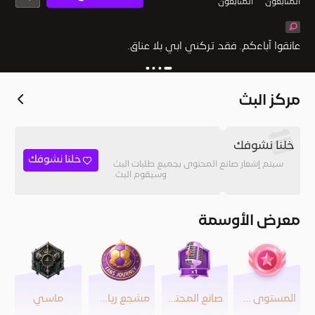
المُتابعون
المتابعون
عانقوا آباءكم. فقد تركني ابي بلا عناق.
مركز البث
خلنا نشوفك
خلنا نشوفك
سيتم إشعار صانع المحتوى بجميع طلبات البث
وسيقوم البث.
معرض الأوسمة
المستوى 20
صانع المحتوى
مشجع رياضي
ماسي