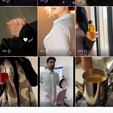
96
114
120
185
166
248
213
338
146