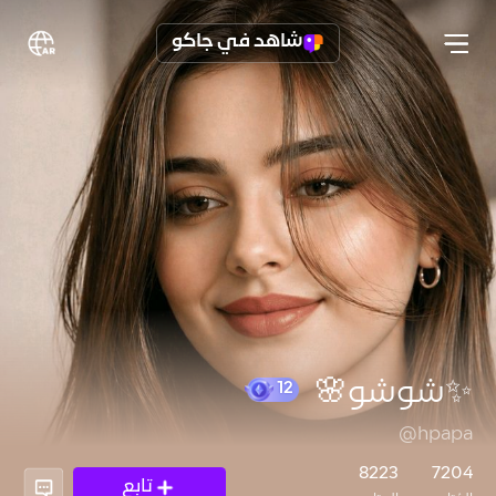
شاهد في جاكو
✨شوشو🌸
@hpapa
12
8223
7204
تابع