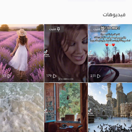
فيديوهات
مثبت
مثبت
53
179
231