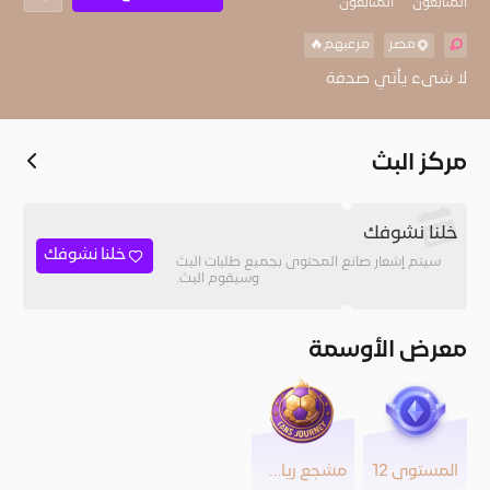
المُتابعون
المتابعون
مصر
مرعبهم🔥
لا شىء يأتي صدفة
مركز البث
خلنا نشوفك
خلنا نشوفك
سيتم إشعار صانع المحتوى بجميع طلبات البث
وسيقوم البث.
معرض الأوسمة
المستوى 12
مشجع رياضي