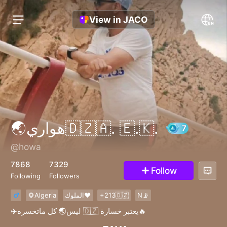
View in JACO
🌏هواري🇩🇿‌🇦. ‌🇪.‌🇰.
@howa
7
7868
7329
Follow
Following
Followers
Algeria
الملوك♥️
+213🇩🇿
N📡
✈️ليس🌏 كل ماتخسره 🇩🇿 يعتبر خسارة🔥