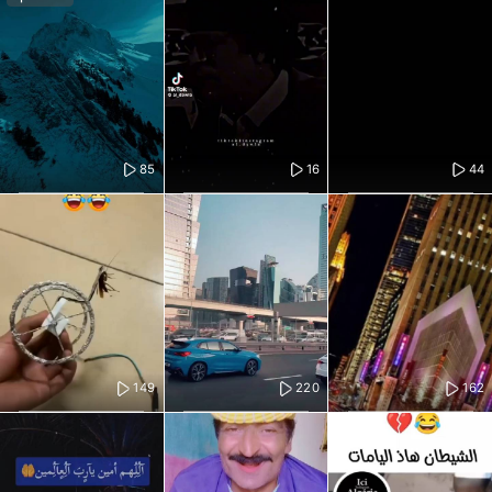
85
16
44
149
220
162