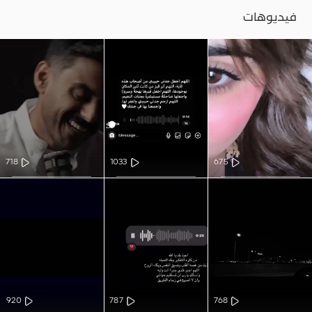
فيديوهات
718
1033
675
920
787
768