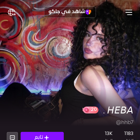
شاهد في جاكو
𝘏𝘌𝘉𝘈 .
@hhb7
20
13K
1183
تابع