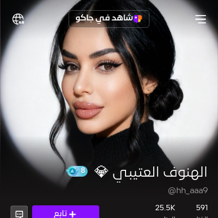
شاهد في جاكو
الهنوف العتيبي 💎
@hh_aaa9
8
25.5K
591
تابع