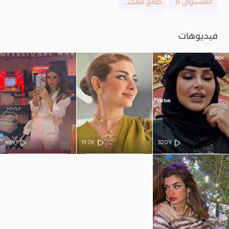
المستوى 8
صانع المحتوى
فيديوهات
4891
19.2K
3209