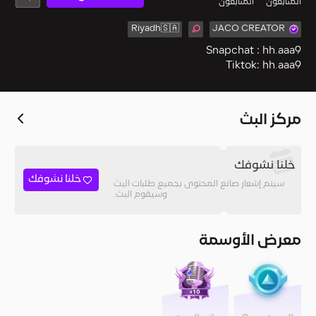
المُتابعون
المتابعون
Riyadh🇸🇦
JACO CREATOR
Tiktok: hh.aaa9
مركز البث
خلنا نشوفك
خلنا نشوفك
سيتم إشعار صانع المحتوى بجميع طلبات البث
وسيقوم البث.
معرض الأوسمة