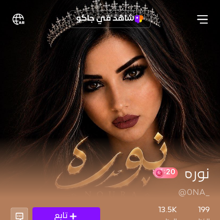
شاهد في جاكو
نوره
@0NA_
20
13.5K
199
تابع