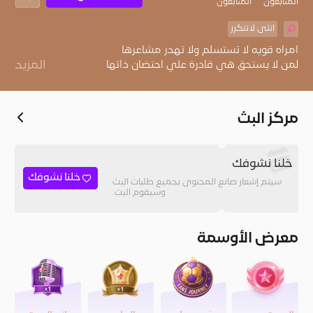
المُتابعون
المتابعون
انثى لاتتكرر
المزيد
‏لأنها واثقه من نفسها وواعيه بما يكفي
مركز البث
خلنا نشوفك
خلنا نشوفك
سيتم إشعار صانع المحتوى بجميع طلبات البث
وسيقوم البث.
معرض الأوسمة