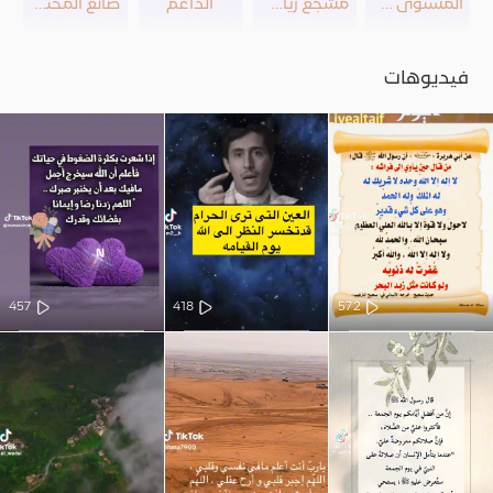
المستوى 20
مشجع رياضي
الداعم
صانع المحتوى
فيديوهات
457
418
572