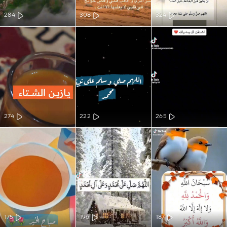
284
308
324
274
222
265
175
196
187