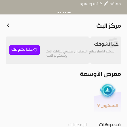
معلقه 🖋 كاتبه وشعره
مركز البث
خلنا نشوفك
خلنا نشوفك
سيتم إشعار صانع المحتوى بجميع طلبات البث
وسيقوم البث.
معرض الأوسمة
المستوى 9
فيديوهات
الإعجابات