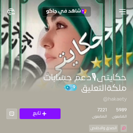
شاهد في جاكو
حكايتى🎙دعم حسابات
ملكةالتعليق
@hakaety
9
7221
5989
تابع
المُتابعون
المتابعون
الصدق والاخلاص