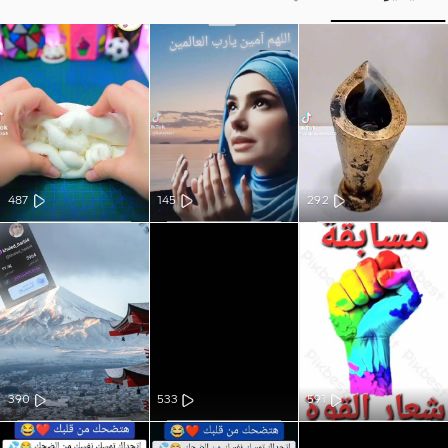
487
145
292
390
533
591