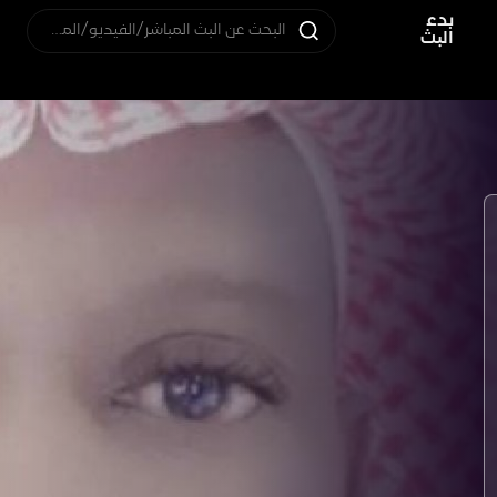
بدء
البحث عن البث المباشر/الفيديو/المستخدم
البث