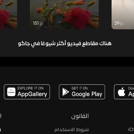
151
29
هناك مقاطع فيديو أكثر شيوعًا في جاكو
مساحة,صوت,ترفيه,العاب,هدايا,بث مباشر ,تحديات,مباشر,جاكو,موسيقى,دعم بث
القانون
ا
شروط الاستخدام