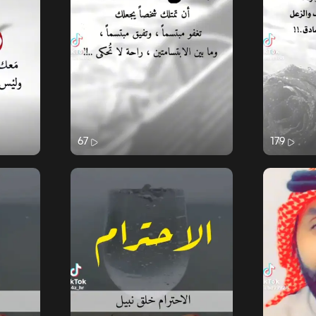
67
179