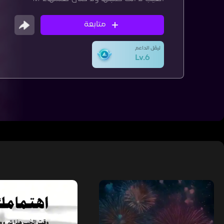
متابعة
ليڤل الداعم
Lv.6