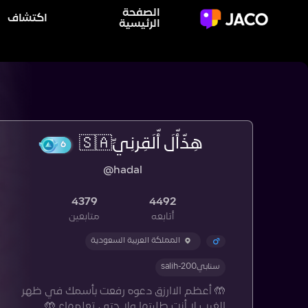
الصفحة
اكتشاف
الرئيسية
هِذّأّلَ أّلَقِرنِيِّ🇸🇦
6
@hadal
4379
4492
أتابعه
متابعين
المملكة العربية السعودية
سنابيsalih-200
🤲 أعظم الاارزق دعوه رفعت بأسمك في ظهر
الغيب لا أنت طلبتها ولا حتى تعلمهاء 🤲