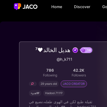
Home
Discover
Go
هديل الخالد🖤⁷
18
@h_k711
786
42.2K
Following
Followers
29 years old
JACO CREATOR
هدوء🩶
Hadool.711💛
ثقيلة طبع لكن في الهوى طفله،تضيع في