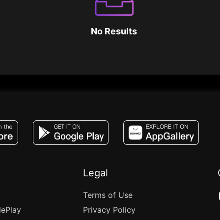
No Results
JACO, Live, PK, Live Streaming, Gift, Game,
Legal
Terms of Use
lePlay
Privacy Policy