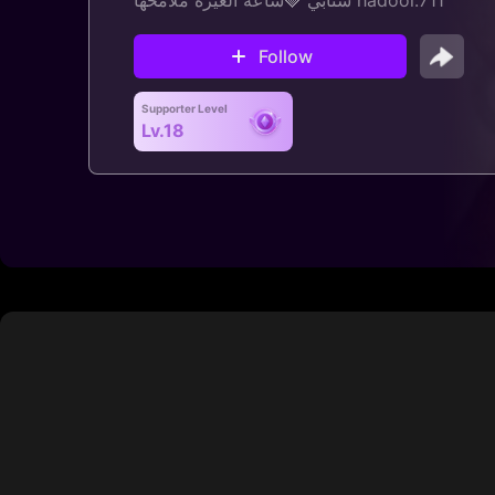
ساعه الغيره ملامحها🩶 سنابي hadool.711
Follow
Supporter Level
Lv.18