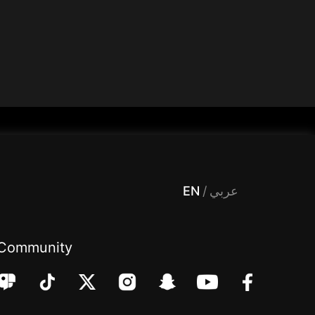
 Entertainment, filters , Audio , effects , guests , donation,مساحة,صوت,ترفيه,العاب,هدايا,بث مباشر ,تحديات,مباشر,جاكو,موسيقى,دعم بث
EN
/
عربي
Community