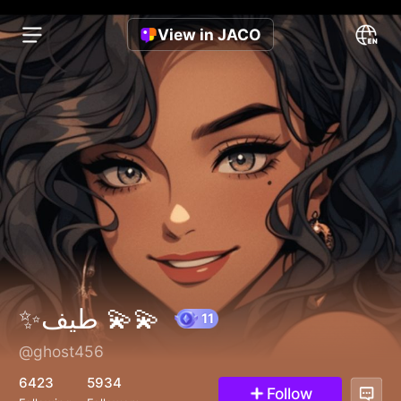
View in JACO
✨طيف 💫💫
@ghost456
11
6423
5934
Follow