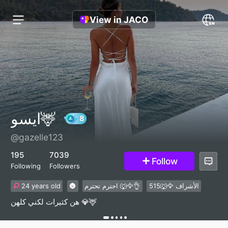
View in JACO
ايسو🦌
@gazelle123
8
195
7039
Follow
Following
Followers
24 years old
🌚
احترم تحترم 🐺🦅👌
515🐺🦅 الأشراف
هن كثيرات لكني كلهن 💎🦌