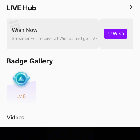
LIVE Hub
Wish Now
Wish
Streamer will receive all Wishes and go LIVE
Badge Gallery
Lv.8
Videos