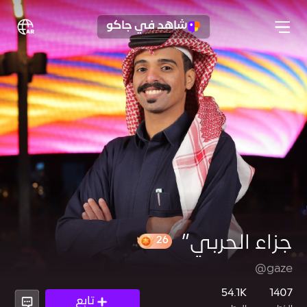
شاهد في جاكو
جزاء الحربي”
@gaze
26
54.1K
1407
تابع