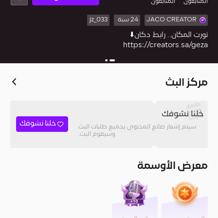
المُتابعون
المتابعون
JACO CREATOR
24 سنة
jz_033
https://creators.sa/geza
مركز البث
خلنا نشوفك
خلنا نشوفك
سيتم إشعار صانع المحتوى بجميع طلبات البث
وسيقوم البث.
معرض الأوسمة