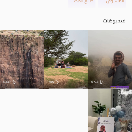
المستوى 26
صانع المحتوى
فيديوهات
4042
3746
4974