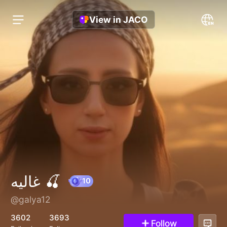
View in JACO
غاليه 🍒
@galya12
10
3602
3693
Follow