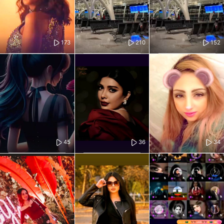
173
210
152
45
36
34