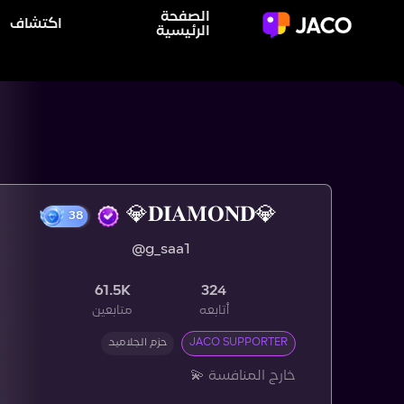
الصفحة
اكتشاف
الرئيسية
💎𝐃𝐈𝐀𝐌𝐎𝐍𝐃💎
@g_saa1
38
61.5K
324
أتابعه
متابعين
JACO SUPPORTER
حزم الجلاميد
خارج المنافسة 💫