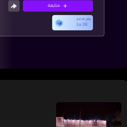
متابعة
ليڤل الداعم
Lv.38