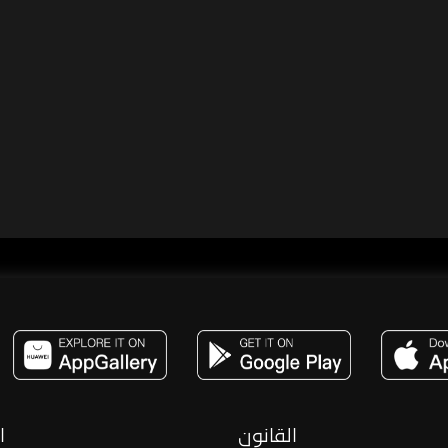
مساحة,صوت,ترفيه,العاب,هدايا,بث مباشر ,تحديات,مباشر,جاكو,موسيقى,دعم بث
القانون
ا