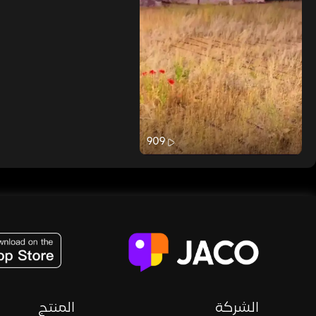
909
JACO, Live, PK, Live Streaming, Gift, Game, Entertainment, filters , Audio , effects , guests , donation,
الشركة
المنتج