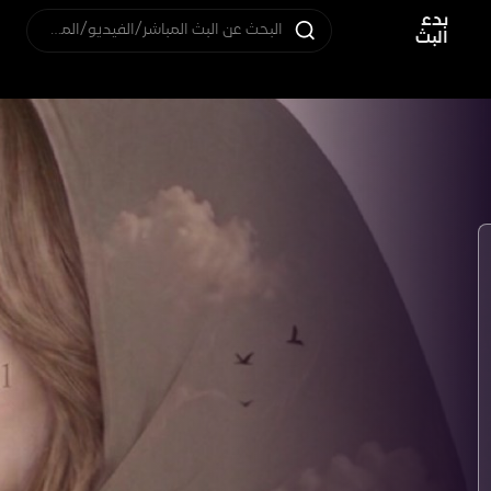
بدء
البحث عن البث المباشر/الفيديو/المستخدم
البث