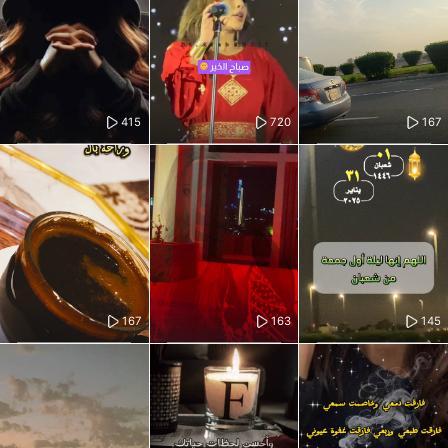
415
720
167
167
163
145