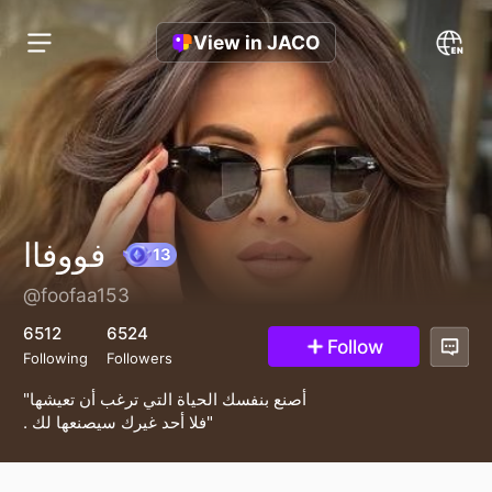
View in JACO
فووفاا
@foofaa153
13
6512
6524
Follow
Following
Followers
"أصنع بنفسك الحياة التي ترغب أن تعيشها
. فلا أحد غيرك سيصنعها لك"