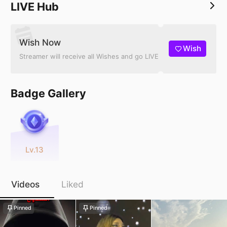
LIVE Hub
Wish Now
Wish
Streamer will receive all Wishes and go LIVE
Badge Gallery
Lv.13
Videos
Liked
Pinned
Pinned