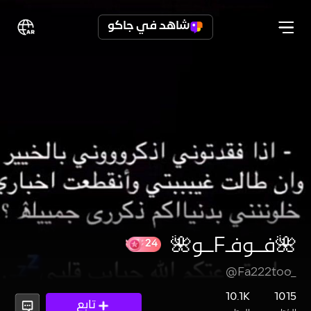
شاهد في جاكو
🌺فــوفـFــو🌺
@Fa222too_
24
10.1K
1015
تابع