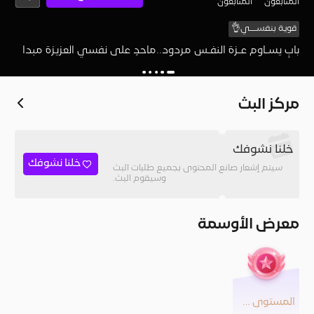
المُتابعون
المتابعون
قوية بنفســـي👌
بابٍ يسـاوم عـزة النفـس مردود..ماحدٍ على نفسي العزيزة مبدا
مركز البث
خلنا نشوفك
خلنا نشوفك
سيتم إشعار صانع المحتوى بجميع طلبات البث
وسيقوم البث.
معرض الأوسمة
المستوى 24