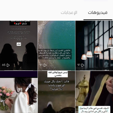
فيديوهات
الإعجابات
65
91
91