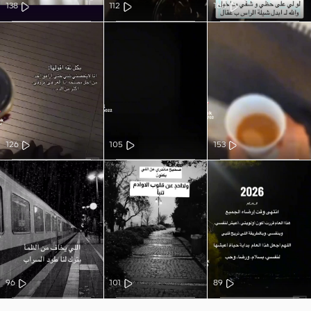
138
112
160
126
105
153
96
101
89