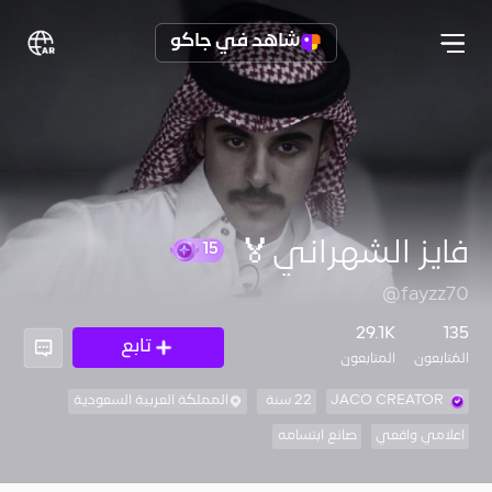
شاهد في جاكو
فايز الشهراني🏅
15
@fayzz70
29.1K
135
تابع
المُتابعون
المتابعون
JACO CREATOR
22 سنة
المملكة العربية السعودية
اعلامي واقعي
صانع ابتسامه