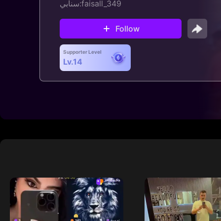
سنابي:faisall_349
Follow
Supporter Level
Lv.14