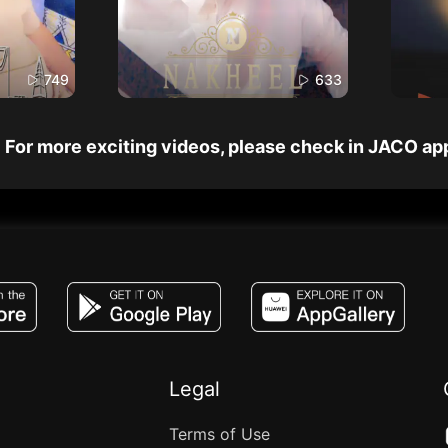
749
633
For more exciting videos, please check in JACO ap
JACO, Live, PK, Live Streaming, Gift, Game,
Legal
Terms of Use