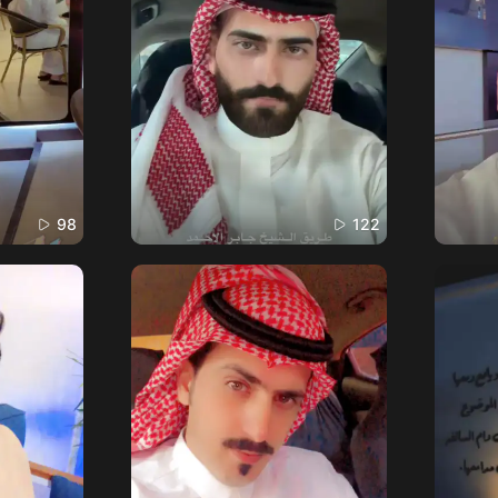
98
122