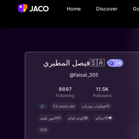
Home
Discover
Go
فيصل المطيري🇸🇦
1
@faisal_305
8697
11.5K
Following
Followers
33 years old
فعاليات تحديات🫡
حياكم🫡♥️
الوعد قدام😎
الامور طيبه🫡
305