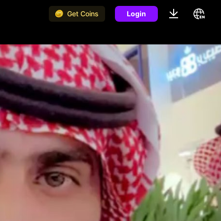
Get Coins
Login