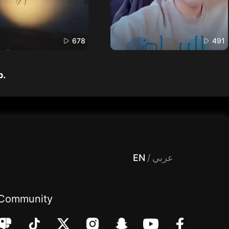
678
491
p.
 Entertainment, filters , Audio , effects , guests , donation,مساحة,صوت,ترفيه,العاب,هدايا,بث مباشر ,تحديات,مباشر,جاكو,موسيقى,دعم بث
EN
/
عربي
Community