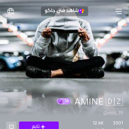
شاهد في جاكو
AMINE 🇩🇿
@ess_19
16
12.6K
3301
تابع