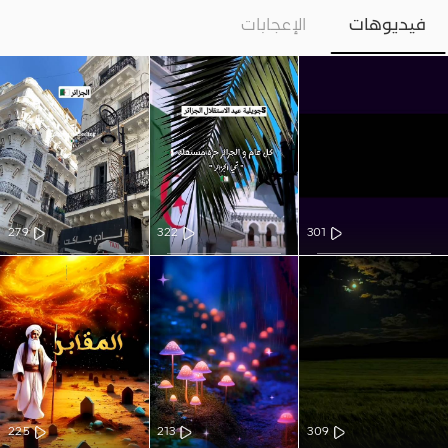
فيديوهات
الإعجابات
279
322
301
225
213
309