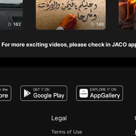
162
140
For more exciting videos, please check in JACO ap
JACO, Live, PK, Live Streaming, Gift, Game,
Legal
Terms of Use