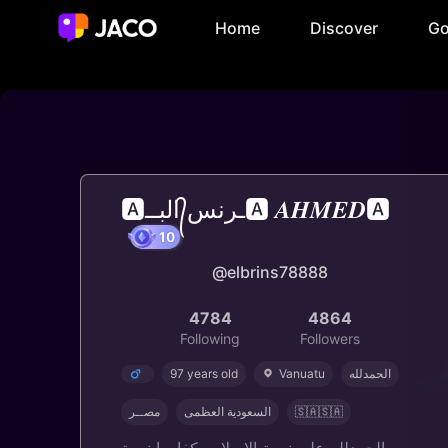
Home
Discover
Go
🅰️البــ᭄ـرنس🅰️ 𝑨𝑯𝑴𝑬𝑫🅰️
@elbrins78888
10
4784
4864
Following
Followers
97 years old
Vanuatu
الحمدلله
مصــر
السعودية العظمى
🇸🇦🇸🇦
الحمدلله على نعمة الإسلام وكفا بها نعمة