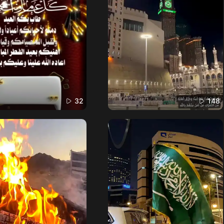
32
148