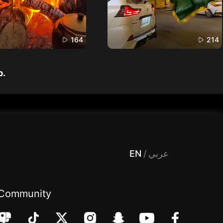
164
214
p.
 Entertainment, filters , Audio , effects , guests , donation,مساحة,صوت,ترفيه,العاب,هدايا,بث مباشر ,تحديات,مباشر,جاكو,موسيقى,دعم بث
EN
/
عربي
Community