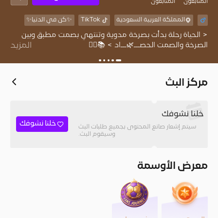
المُتابعون
المتابعون
المملكة العربية السعودية
TikTok
✨كن في الدنيا✨
< الحياة رحلة بدأت بصرخة مدوية وتنتهي بصمت مطبق وبين
الصرخة والصمت الحصـــ🌿ـــاد > 📚✍🏻
المزيد
مركز البث
خلنا نشوفك
خلنا نشوفك
سيتم إشعار صانع المحتوى بجميع طلبات البث
وسيقوم البث.
معرض الأوسمة