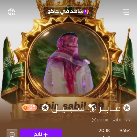
شاهد في جاكو
✪ عــابــر 🌎 ســبــيــل ✪
@eabir_sabil_99
25
20.1K
9454
تابع