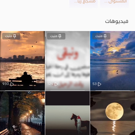
المستوى 25
مشجع رياضي
فيديوهات
مثبت
مثبت
مثبت
930
124
53