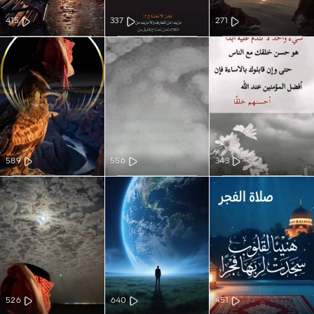
415
337
271
589
556
343
526
640
451