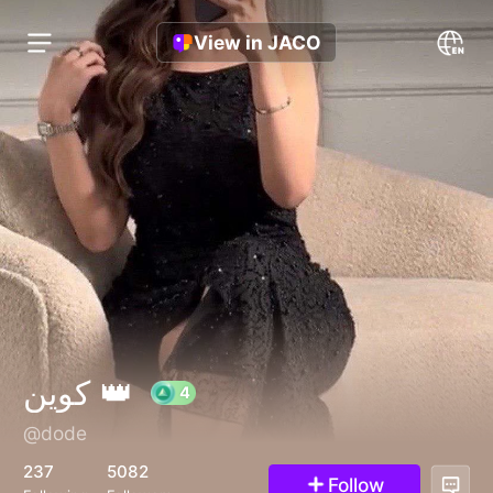
View in JACO
كوين 👑
@dode
4
237
5082
Follow