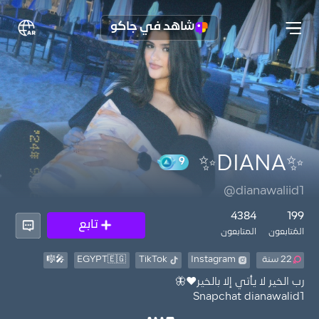
شاهد في جاكو
✨DIANA✨
9
@dianawaliid1
4384
199
تابع
المُتابعون
المتابعون
22 سنة
Instagram
TikTok
EGYPT🇪🇬
🎤🎼
Snapchat dianawalid1