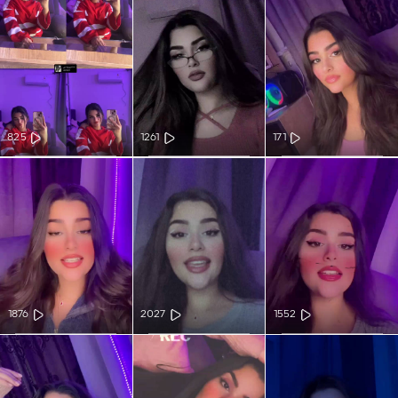
825
1261
171
1876
2027
1552