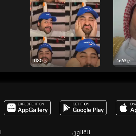
1180
4663
مساحة,صوت,ترفيه,العاب,هدايا,بث مباشر ,تحديات,مباشر,جاكو,موسيقى,دعم بث
القانون
ا