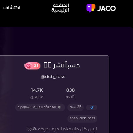
الصفحة
اكتشاف
الرئيسية
دسبآتشر ☝🏻
21
@dcb_ross
14.7K
838
أتابعه
متابعين
35 سنة
المملكة العربية السعودية
snap :dcb_ross
ليس كل مايتمناه المرء يدركه 🙏🏻