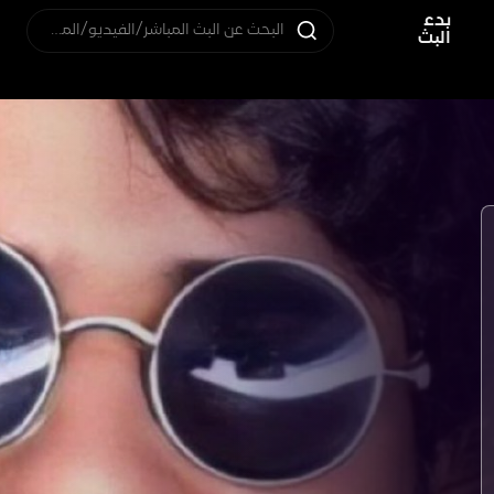
بدء
البحث عن البث المباشر/الفيديو/المستخدم
البث