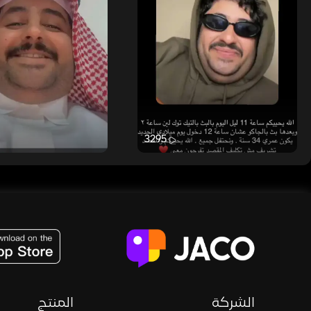
3295
JACO, Live, PK, Live Streaming, Gift, Game, Entertainment, filters , Audio , effects , guests , donation,
الشركة
المنتج