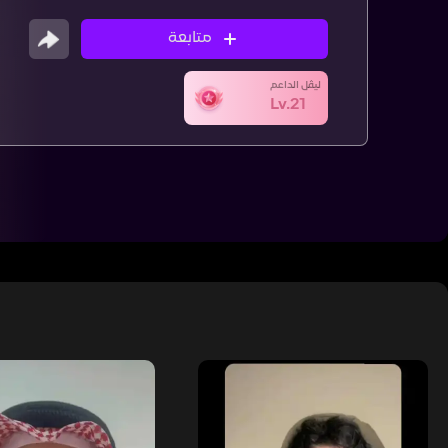
متابعة
ليڤل الداعم
Lv.21