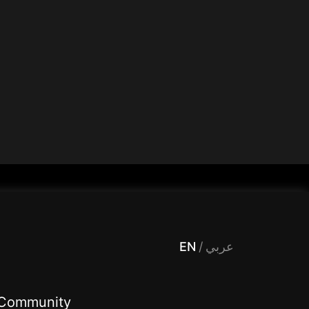
 Entertainment, filters , Audio , effects , guests , donation,مساحة,صوت,ترفيه,العاب,هدايا,بث مباشر ,تحديات,مباشر,جاكو,موسيقى,دعم بث
EN
/
عربي
Community