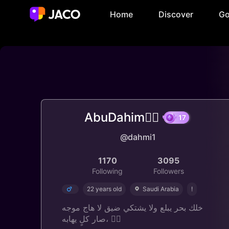
Home
Discover
Go
AbuDahim🏄‍♂️
@dahmi1
17
1170
3095
Following
Followers
22 years old
Saudi Arabia
!
خلك بحر يبلع ولا يشتكي ضيق لا هاج موجه
،صار كلٍ يهابه 👌🏻