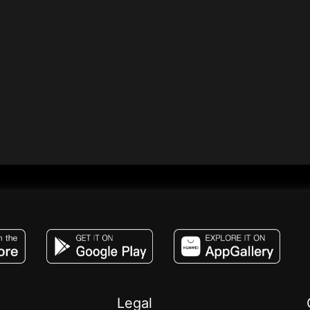
JACO, Live, PK, Live Streaming, Gift, Game,
Legal