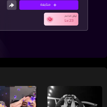
متابعة
ليڤل الداعم
Lv.23