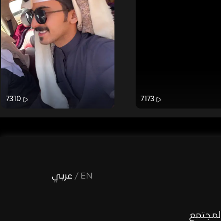
7310
7173
EN
/
عربي
لمجتمع