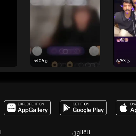
5406
6753
مساحة,صوت,ترفيه,العاب,هدايا,بث مباشر ,تحديات,مباشر,جاكو,موسيقى,دعم بث
القانون
ا