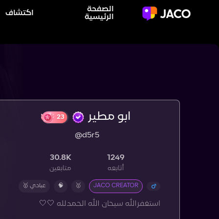
الصفحة
اكتشاف
الرئيسية
ابو مطير
@d5r5
23
30.8K
1249
أتابعه
متابعين
JACO CREATOR
🥇
🧠
عبادي 🥇
استغفرالله سبحان الله الحمدلله 🤍🤍