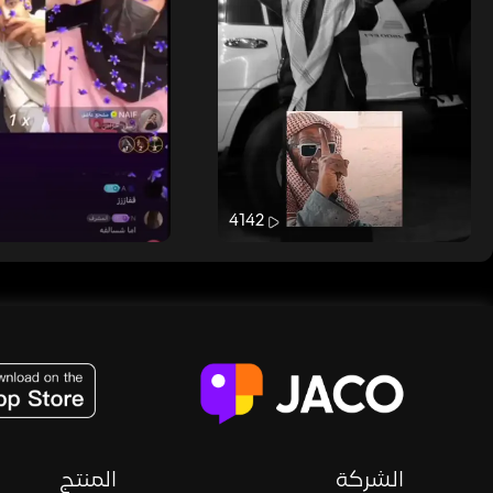
4142
JACO, Live, PK, Live Streaming, Gift, Game, Entertainment, filters , Audio , effects , guests , donation,
الشركة
المنتج