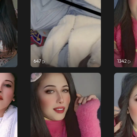
647
1342