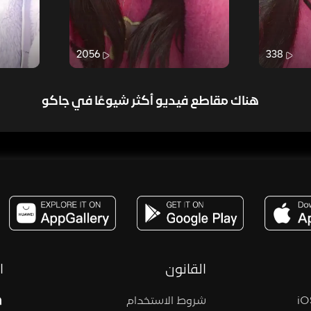
2056
338
هناك مقاطع فيديو أكثر شيوعًا في جاكو
مساحة,صوت,ترفيه,العاب,هدايا,بث مباشر ,تحديات,مباشر,جاكو,موسيقى,دعم بث
القانون
ا
شروط الاستخدام