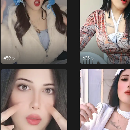
459
635