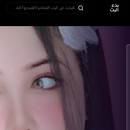
بدء
البحث عن البث المباشر/الفيديو/المستخدم
البث