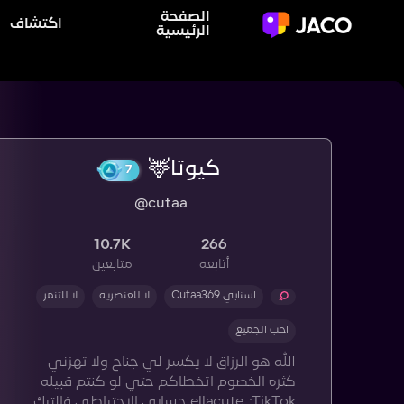
الصفحة
اكتشاف
الرئيسية
كيوتا🦌
7
@cutaa
10.7K
266
أتابعه
متابعين
اسنابي Cutaa369
لا للعنصريه
لا للتنمر
احب الجميع
الله هو الرزاق لا يكسر لي جناح ولا تهزني
كثره الخصوم اتخطاكم حتي لو كنتم قبيله
ellacute_:TikTok حسابي الاحتياطي فالتيك