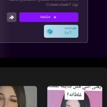
توك Cutaacutaa67
متابعة
ليڤل الداعم
Lv.7