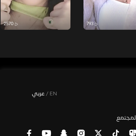
2570
793
EN
/
عربي
لمجتمع