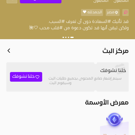
المُتابعون
المتابعون
مصر
الحمدلله ❤
ولكن تيقن أنها قد تكون دعوة من #قلب محب 🤍🌺
مركز البث
خلنا نشوفك
خلنا نشوفك
سيتم إشعار صانع المحتوى بجميع طلبات البث
وسيقوم البث.
معرض الأوسمة