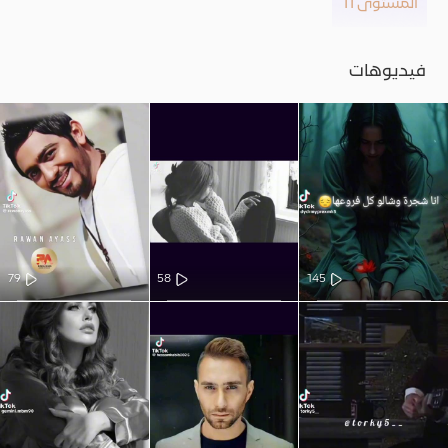
المستوى 11
فيديوهات
79
58
145