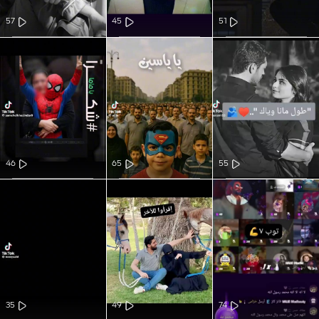
57
45
51
46
65
55
35
49
74