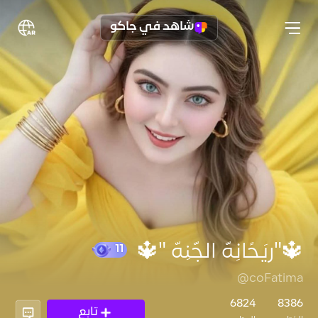
شاهد في جاكو
🔱"ريَحًآنِهّ آلَجّنِهّ "🔱
@coFatima
11
6824
8386
تابع