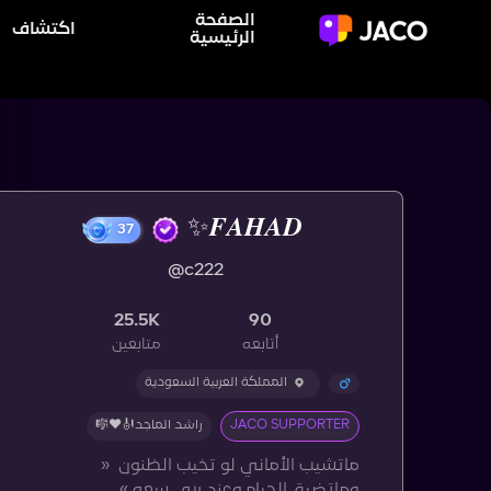
الصفحة
اكتشاف
الرئيسية
37
@c222
25.5K
90
أتابعه
متابعين
المملكة العربية السعودية
JACO SUPPORTER
راشد الماجد🎻♥️🎼
ماتشيب الأماني لو تخيب الظنون ‏ «
وماتضيق الحياه وعند ربي سعه ».