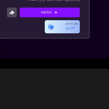
متابعة
ليڤل الداعم
Lv.37