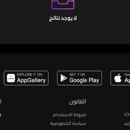
لا يوجد نتائج
مساحة,صوت,ترفيه,العاب,هدايا,بث مباشر ,تحديات,مباشر,جاكو,موسيقى,دعم بث
القانون
ا
شروط الاستخدام
يد
سياسة الخصوصية