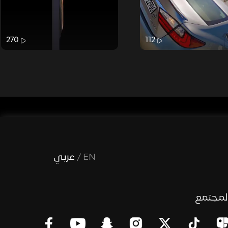
270
112
EN
/
عربي
لمجتمع