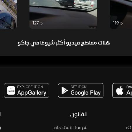
127
119
هناك مقاطع فيديو أكثر شيوعًا في جاكو
مساحة,صوت,ترفيه,العاب,هدايا,بث مباشر ,تحديات,مباشر,جاكو,موسيقى,دعم بث
القانون
ا
شروط الاستخدام