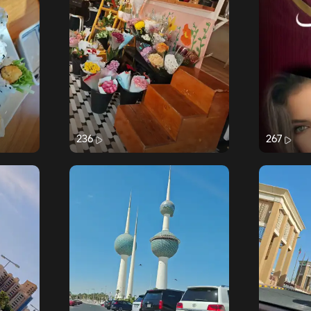
236
267