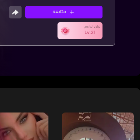
متابعة
ليڤل الداعم
Lv.21