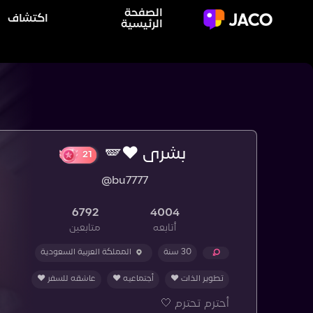
الصفحة
اكتشاف
الرئيسية
بشرى ❤️🪽
21
@bu7777
6792
4004
أتابعه
متابعين
30 سنة
المملكة العربية السعودية
تطوير الذات ❤️
أجتماعيه ❤️
عاشقه للسفر ❤️
أحترم تحترم 🤍