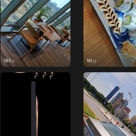
183
161