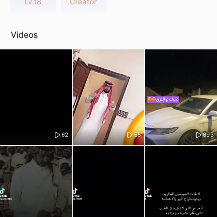
Lv.18
Creator
Videos
62
65
693