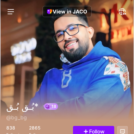
View in JACO
بُـق بُـق*
@bg_bg
18
838
2865
Follow