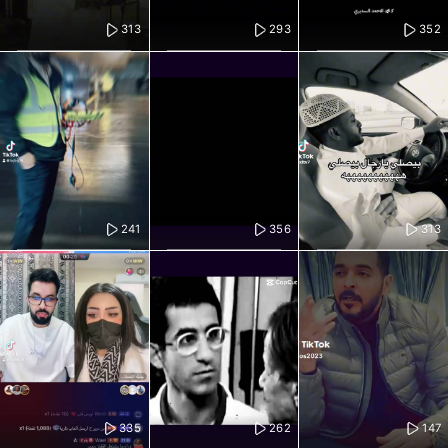
313
293
352
241
356
313
335
262
147