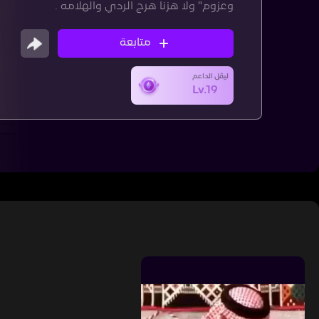
وعزوم" ‏ولا هزنا هرج الردي والهلامه .
متابعة
ليڤل الداعم
Lv.19