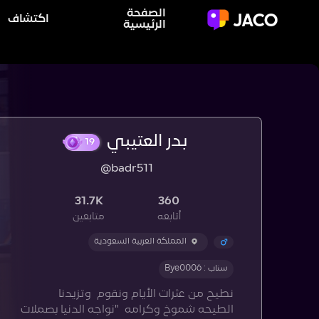
الصفحة
اكتشاف
الرئيسية
بدر العتيبي
19
@badr511
31.7K
360
أتابعه
متابعين
المملكة العربية السعودية
سناب : Bye0006
نطيح من عثرات الأيام ونقوم ‏وتزيدنا
الطيحه شموخ وكرامه ‏"نواجه الدنيا بصملات