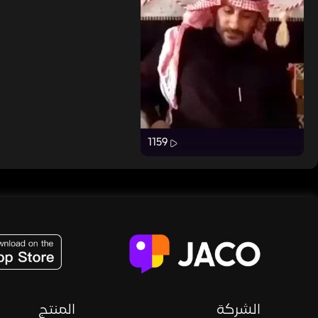
1159
JACO, Live, PK, Live Streaming, Gift, Game, Entertainment, filters , Audio , effects , guests , donation,
الشركة
المنتج