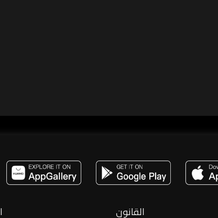
مساحة,صوت,ترفيه,العاب,هدايا,بث مباشر ,تحديات,مباشر,جاكو,موسيقى,دعم بث
القانون
ا