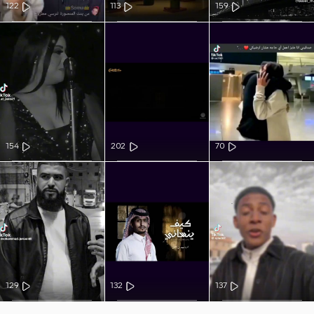
122
113
159
154
202
70
129
132
137