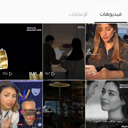
فيديوهات
الإعجابات
156
167
47