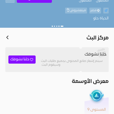
المُتابعون
المتابعون
مصر
ميتعشروش👌
الحياة حلو
مركز البث
خلنا نشوفك
خلنا نشوفك
سيتم إشعار صانع المحتوى بجميع طلبات البث
وسيقوم البث.
معرض الأوسمة
المستوى 9