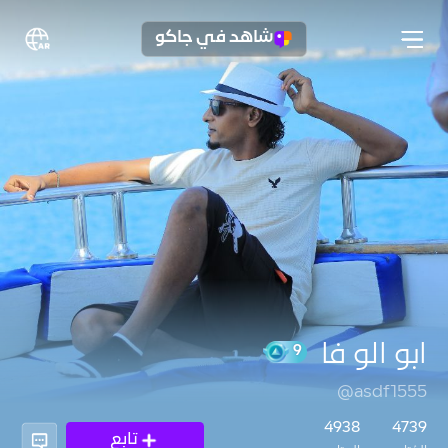
شاهد في جاكو
ابو الو فا
@asdf1555
9
4938
4739
تابع