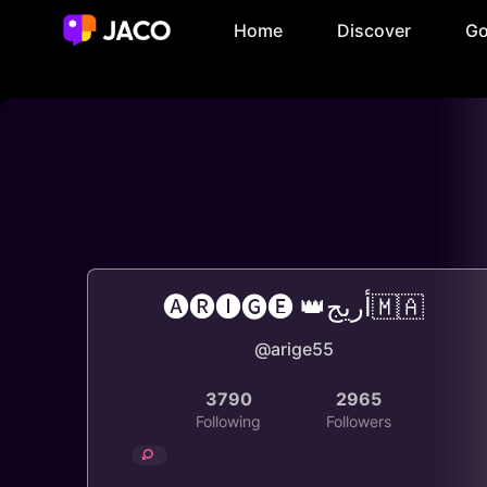
Home
Discover
Go
🅐🅡🅘🅖🅔 👑أريج🇲🇦
@arige55
3790
2965
Following
Followers