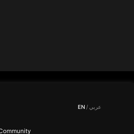
 Entertainment, filters , Audio , effects , guests , donation,مساحة,صوت,ترفيه,العاب,هدايا,بث مباشر ,تحديات,مباشر,جاكو,موسيقى,دعم بث
EN
/
عربي
Community