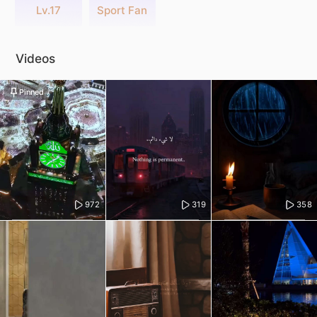
Lv.17
Sport Fan
Videos
Pinned
972
319
358