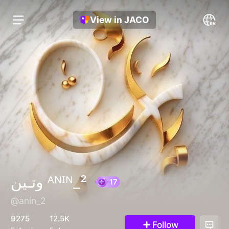
View in JACO
وتـين ᴬᴺᴵᴺ_²
@anin_2
17
9275
12.5K
Follow