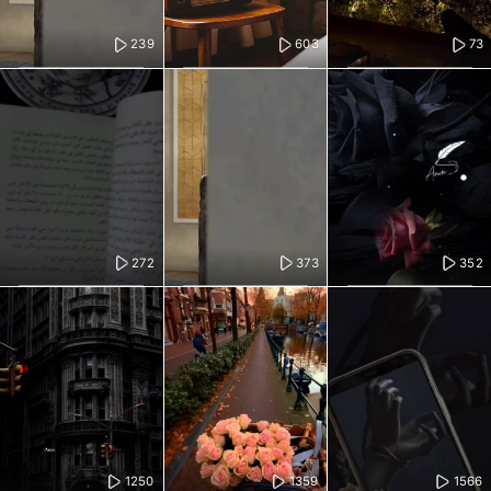
239
603
73
272
373
352
1250
1359
1566