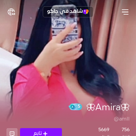
شاهد في جاكو
🦋Amira🦋
@amII
5
5669
756
تابع