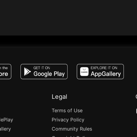
JACO, Live, PK, Live Streaming, Gift, Game,
Legal
Terms of Use
lePlay
Privacy Policy
llery
Community Rules