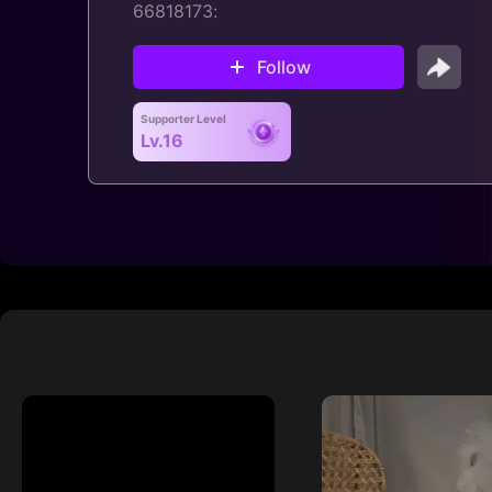
:66818173
Follow
Supporter Level
Lv.16