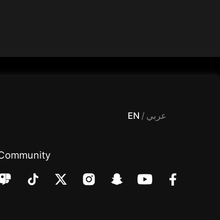
 Entertainment, filters , Audio , effects , guests , donation,مساحة,صوت,ترفيه,العاب,هدايا,بث مباشر ,تحديات,مباشر,جاكو,موسيقى,دعم بث
EN
/
عربي
Community