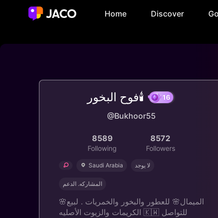
Home
Discover
Go
فوح البخور🕯️
16
@Bukhoor55
8589
8572
Following
Followers
Saudi Arabia
لا يوجد
المشاركه. الدعم
🌸الميمال🌸 للعطور والبخور والخمريات . لبيع
الكريمات والزيوت الأصليه 🇰🇼 للتواصل