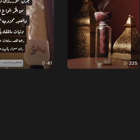
41
225